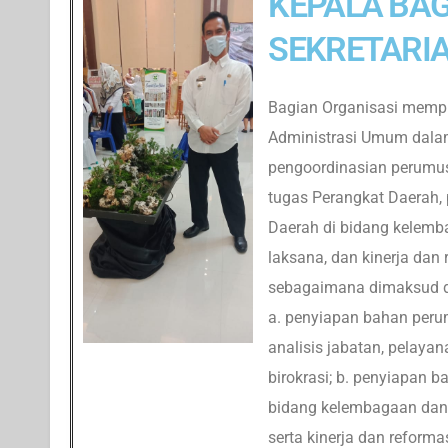
KEPALA BAG
SEKRETARI
Bagian Organisasi memp
Administrasi Umum dala
pengoordinasian perumus
tugas Perangkat Daerah,
Daerah di bidang kelemba
laksana, dan kinerja dan
sebagaimana dimaksud d
a. penyiapan bahan peru
analisis jabatan, pelayan
birokrasi; b. penyiapan 
bidang kelembagaan dan a
serta kinerja dan reforma